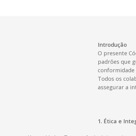
Introdução
O presente Cód
padrões que g
conformidade c
Todos os colab
assegurar a in
1. Ética e Int